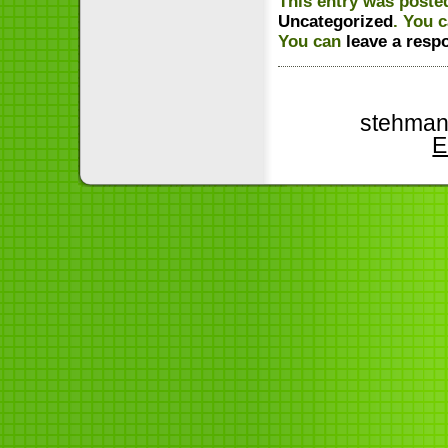
This entry was poste
Uncategorized
. You 
You can
leave a resp
stehman
E