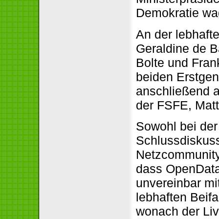
Demokratie wag
An der lebhaft
Geraldine de B
Bolte und Fran
beiden Erstgena
anschließend 
der FSFE, Matt
Sowohl bei der
Schlussdiskuss
Netzcommunity,
dass OpenData 
unvereinbar mi
lebhaften Beifa
wonach der Li