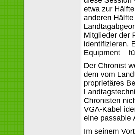
etwa zur Hälft
anderen Hälfte
Landtagabgeord
Mitglieder der 
identifizieren.
Equipment – fü
Der Chronist we
dem vom Landta
proprietäres Be
Landtagstechni
Chronisten nic
VGA-Kabel iden
eine passable A
Im seinem Vort