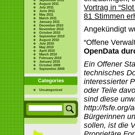
August 2011
Vortrag in “Slot
July 2011
June 2011
81 Stimmen erh
May 2011
March 2011
January 2011
December 2010
Angekündigt wu
November 2010
October 2010
September 2010
August 2010
“Offene Verwal
July 2010
May 2010
OpenData dur
April 2010
March 2010
February 2010
January 2010
Ein Offener Sta
October 2009
September 2009
technisches Do
interessierter 
Categories
oder Teile dav
Uncategorized
sind diese unwi
http://fsfe.org
Bürgerinnen un
sollen, ist di
Proprietäre Fo