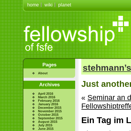
home
wiki
planet
Pages
stehmann’s
About
Just anothe
Archives
April 2016
«
Seminar an d
March 2016
February 2016
Fellowshiptref
January 2016
December 2015
November 2015
October 2015
Ein Tag im 
September 2015
August 2015
July 2015
June 2015