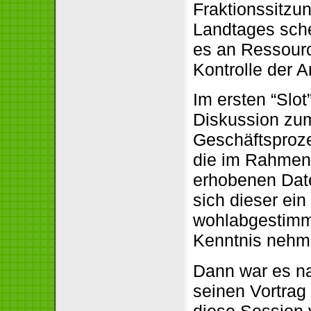
Fraktionssitzu
Landtages sche
es an Ressourc
Kontrolle der 
Im ersten “Slot
Diskussion zu
Geschäftsproze
die im Rahmen
erhobenen Dat
sich dieser ei
wohlabgestimmt
Kenntnis nehm
Dann war es na
seinen Vortrag 
diese Session v