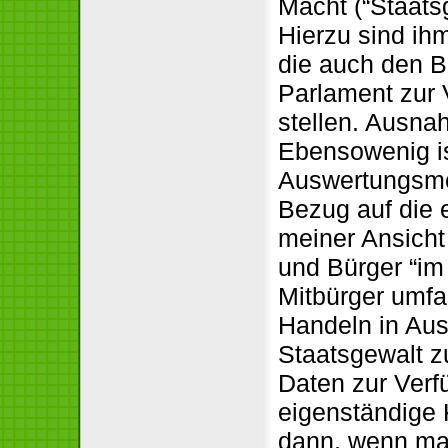
Macht (“Staatsg
Hierzu sind ih
die auch den 
Parlament zur 
stellen. Ausna
Ebensowenig ist
Auswertungsmo
Bezug auf die 
meiner Ansicht
und Bürger “im
Mitbürger umfas
Handeln in Au
Staatsgewalt z
Daten zur Verf
eigenständige K
dann, wenn ma