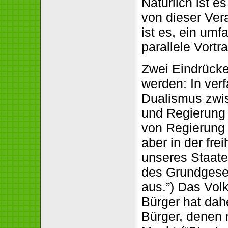
Natürlich ist e
von dieser Ver
ist es, ein umf
parallele Vort
Zwei Eindrücke
werden: In ver
Dualismus zwi
und Regierung 
von Regierung 
aber in der fr
unseres Staate
des Grundgeset
aus.”) Das Vol
Bürger hat dahe
Bürger, denen