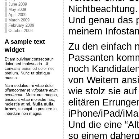
June 2009
Nichtbeachtung.
May 2009
April 2009
Und genau das p
March 2009
February 2009
meinem Infosta
October 2008
A sample text
Zu den einfach n
widget
Passanten komm
Etiam pulvinar consectetur
dolor sed malesuada. Ut
noch Kandidate
convallis
euismod dolor nec
pretium. Nunc ut tristique
von Weitem ansi
massa.
Nam sodales mi vitae dolor
wie stolz sie auf
ullamcorper et vulputate enim
accumsan
. Morbi orci magna,
elitären Errunge
tincidunt vitae molestie nec,
molestie at mi.
Nulla nulla
lorem
, suscipit in posuere in,
iPhone/iPad/iMa
interdum non magna.
Und die eine “Al
so einem daherg