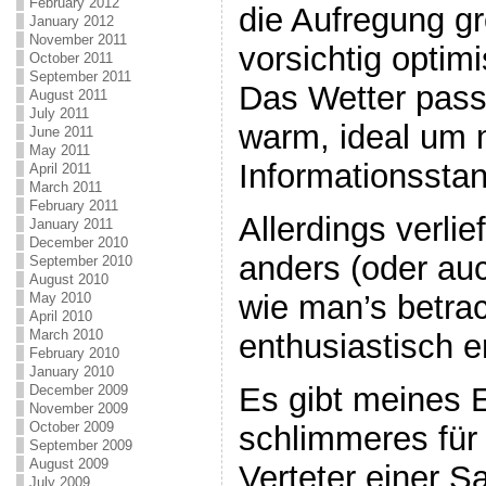
February 2012
die Aufregung g
January 2012
November 2011
vorsichtig optim
October 2011
September 2011
Das Wetter pass
August 2011
July 2011
warm, ideal um 
June 2011
May 2011
Informationssta
April 2011
March 2011
February 2011
Allerdings verli
January 2011
December 2010
anders (oder auc
September 2010
August 2010
wie man’s betra
May 2010
April 2010
March 2010
enthusiastisch e
February 2010
January 2010
Es gibt meines 
December 2009
November 2009
October 2009
schlimmeres für
September 2009
August 2009
Verteter einer S
July 2009