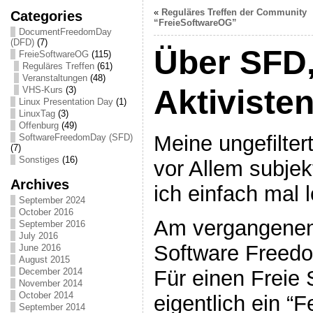
«
Reguläres Treffen der Community
Categories
“FreieSoftwareOG”
DocumentFreedomDay
(DFD)
(7)
Über SFD,
FreieSoftwareOG
(115)
Reguläres Treffen
(61)
Veranstaltungen
(48)
Aktiviste
VHS-Kurs
(3)
Linux Presentation Day
(1)
LinuxTag
(3)
Offenburg
(49)
Meine ungefilter
SoftwareFreedomDay (SFD)
(7)
Sonstiges
(16)
vor Allem subje
Archives
ich einfach mal 
September 2024
October 2016
Am vergangene
September 2016
July 2016
Software Freed
June 2016
August 2015
Für einen Freie 
December 2014
November 2014
October 2014
eigentlich ein “
September 2014