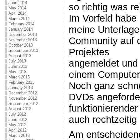
June 2014
so richtig was r
May 2014
April 2014
Im Vorfeld habe 
March 2014
February 2014
meine Unterlagen
January 2014
December 2013
Community auf 
November 2013
October 2013
Projektes
September 2013
August 2013
angemeldet und 
July 2013
June 2013
einem Computerh
May 2013
March 2013
February 2013
Noch ganz schn
January 2013
December 2012
DVDs angeforde
November 2012
September 2012
funktionierender
August 2012
July 2012
auch rechtzeiti
June 2012
May 2012
April 2012
Am entscheidend
March 2012