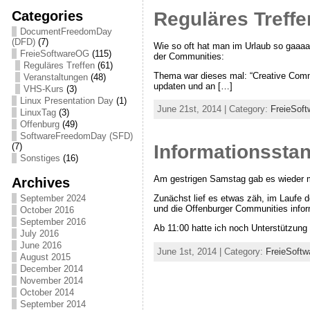
Categories
Reguläres Treff
DocumentFreedomDay
(DFD)
(7)
Wie so oft hat man im Urlaub so gaaaa
FreieSoftwareOG
(115)
der Communities:
Reguläres Treffen
(61)
Thema war dieses mal: “Creative Commo
Veranstaltungen
(48)
updaten und an […]
VHS-Kurs
(3)
Linux Presentation Day
(1)
June 21st, 2014 | Category:
FreieSof
LinuxTag
(3)
Offenburg
(49)
SoftwareFreedomDay (SFD)
(7)
Informationssta
Sonstiges
(16)
Am gestrigen Samstag gab es wieder m
Archives
Zunächst lief es etwas zäh, im Laufe d
September 2024
und die Offenburger Communities infor
October 2016
September 2016
Ab 11:00 hatte ich noch Unterstützung
July 2016
June 2016
June 1st, 2014 | Category:
FreieSoft
August 2015
December 2014
November 2014
October 2014
September 2014