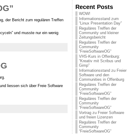
Recent Posts
eOG”
WOW!
Informationsstand zum
g, der Bericht zum regulären Treffen
“Linux Presentation Day”
Reguläres Treffen der
ecyceln” und musste nur ein wenig
Community und kleiner
Zeitungsbericht
Reguläres Treffen der
Community
“FreieSoftwareOG”
VHS-Kurs in Offenburg:
“Kreativ mit Scribus und
OG
Gimp”
Informationsstand zu Freier
Software und den
rg.
Communities in Offenburg
Reguläres Treffen der
und liessen sich über Freie Software
Community
“FreieSoftwareOG”
Reguläres Treffen der
Community
“FreieSoftwareOG”
Vortrag zu Freier Software
und freien Lizenzen
Reguläres Treffen der
Community
“FreieSoftwareOG”