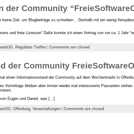
en der Community “FreieSoftwar
r keine Zeit, um Blogbeiträge zu schreiben… Deshalb mit ein wenig Verspätun
ns und freie Lizenzen” Dafür konnte ich einen Vortrag von vor ca. 1 Jahr “r
twareOG,
Reguläres Treffen
|
Comments are closed
nd der Community FreieSoftware
al einen Informationsstand der Community auf dem Wochenmarkt in Offenbu
es Vormittags blieben aber immer wieder mal interessierte Passanten stehen 
mieren.
 von Eugen und Daniel, was […]
wareOG,
Offenburg,
Veranstaltungen
|
Comments are closed