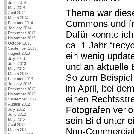
June 2014
May 2014
Thema war diese
April 2014
March 2014
Commons und fr
February 2014
January 2014
Dafür konnte ich
December 2013
November 2013
ca. 1 Jahr “recy
October 2013
September 2013
ein wenig updat
August 2013
July 2013
June 2013
und an aktuelle
May 2013
March 2013
So zum Beispiel
February 2013
January 2013
im April, bei de
December 2012
November 2012
einen Rechtsstre
September 2012
August 2012
Fotografen verlor
July 2012
June 2012
sein Bild unter
May 2012
April 2012
Non-Commercial 
March 2012