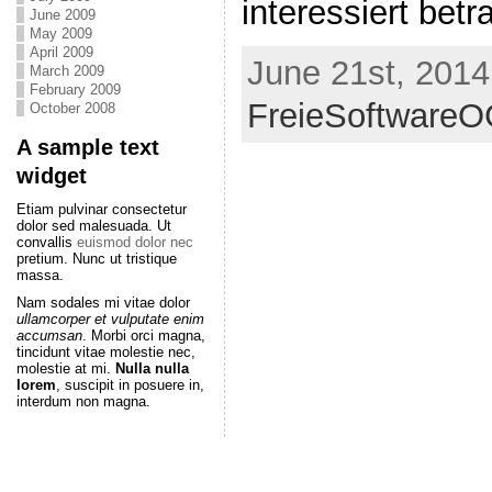
interessiert betr
June 2009
May 2009
April 2009
June 21st, 2014
March 2009
February 2009
FreieSoftware
October 2008
A sample text
widget
Etiam pulvinar consectetur
dolor sed malesuada. Ut
convallis
euismod dolor nec
pretium. Nunc ut tristique
massa.
Nam sodales mi vitae dolor
ullamcorper et vulputate enim
accumsan
. Morbi orci magna,
tincidunt vitae molestie nec,
molestie at mi.
Nulla nulla
lorem
, suscipit in posuere in,
interdum non magna.