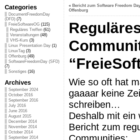
«
Bericht zum Software Freedom Day
Categories
Offenburg
DocumentFreedomDay
(DFD)
(7)
Reguläres
FreieSoftwareOG
(115)
Reguläres Treffen
(61)
Veranstaltungen
(48)
Communi
VHS-Kurs
(3)
Linux Presentation Day
(1)
LinuxTag
(3)
Offenburg
(49)
“FreieSo
SoftwareFreedomDay (SFD)
(7)
Sonstiges
(16)
Wie so oft hat 
Archives
September 2024
gaaaar keine Zei
October 2016
September 2016
schreiben…
July 2016
June 2016
Deshalb mit ein
August 2015
December 2014
Bericht zum regu
November 2014
October 2014
Communities:
September 2014