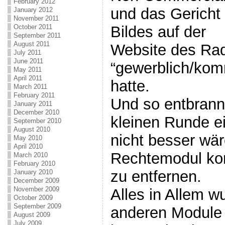
February 2012
und das Gericht
January 2012
November 2011
Bildes auf der
October 2011
September 2011
August 2011
Website des Rad
July 2011
June 2011
“gewerblich/komm
May 2011
April 2011
hatte.
March 2011
February 2011
Und so entbrann
January 2011
December 2010
kleinen Runde e
September 2010
August 2010
nicht besser wär
May 2010
April 2010
Rechtemodul ko
March 2010
February 2010
zu entfernen.
January 2010
December 2009
November 2009
Alles in Allem w
October 2009
September 2009
anderen Module 
August 2009
July 2009