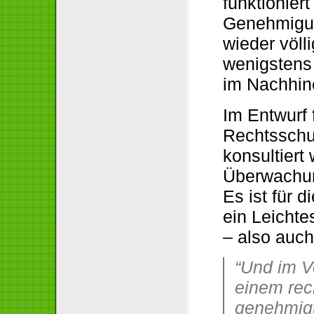
funktioniert
Genehmigun
wieder völl
wenigstens 
im Nachhin
Im Entwurf 
Rechtsschu
konsultiert
Überwachun
Es ist für 
ein Leichte
– also auc
“Und im V
einem rech
genehmigt