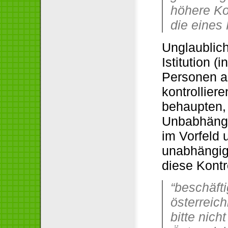
höhere Ko
die eines 
Unglaublic
Istitution 
Personen an
kontrolliere
behaupten,
Unbabhängi
im Vorfeld 
unabhängige
diese Kont
“beschäft
österreic
bitte nich