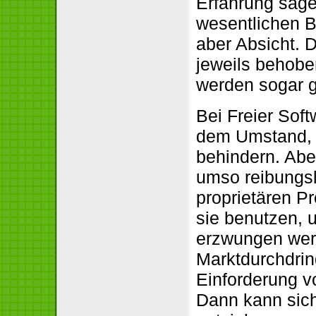
Erfahrung sage
wesentlichen B
aber Absicht. 
jeweils behobe
werden sogar g
Bei Freier Sof
dem Umstand, d
behindern. Abe
umso reibungslo
proprietären P
sie benutzen, 
erzwungen werd
Marktdurchdrin
Einforderung v
Dann kann sic