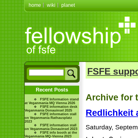
home
wiki
planet
FSFE suppo
Recent Posts
Archive for
FSFE Information stand
at Veganmania MQ Vienna 2026
FSFE information desk
Redlichkeit
Veganmania Donauinsel 2025
FSFE information stall
on Veganmania Rathausplatz
2023
FSFE information stall
Saturday, Septem
on Veganmania Donauinsel 2023
FSFE info booth at the
Veganmania MQ-Vienna 2023