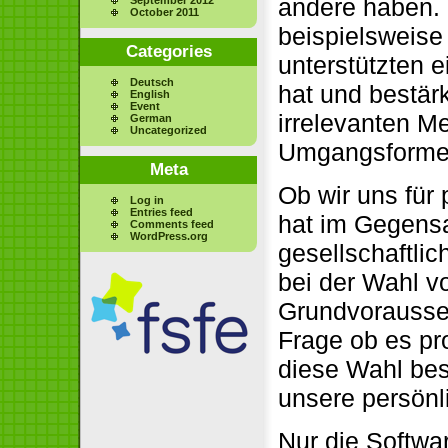
andere haben.
October 2011
beispielsweise 
Categories
unterstützten 
Deutsch
hat und bestär
English
Event
irrelevanten M
German
Uncategorized
Umgangsformen
Meta
Ob wir uns für 
Log in
Entries feed
hat im Gegensa
Comments feed
WordPress.org
gesellschaftlic
bei der Wahl v
Grundvorausse
Frage ob es pro
diese Wahl bes
unsere persönl
Nur die Softwar