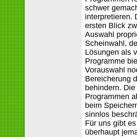
schwer gemacht
interpretieren
ersten Blick z
Auswahl propri
Scheinwahl, den
Lösungen als ve
Programme biet
Vorauswahl noc
Bereicherung 
behindern. Die 
Programmen abs
beim Speichern
sinnlos beschr
Für uns gibt es
überhaupt jema