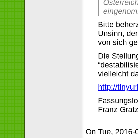
Österreic
eingenom
Bitte beher
Unsinn, den
von sich ge
Die Stellu
“destabilis
vielleicht d
http://tinyu
Fassungslo
Franz Grat
On Tue, 2016-0