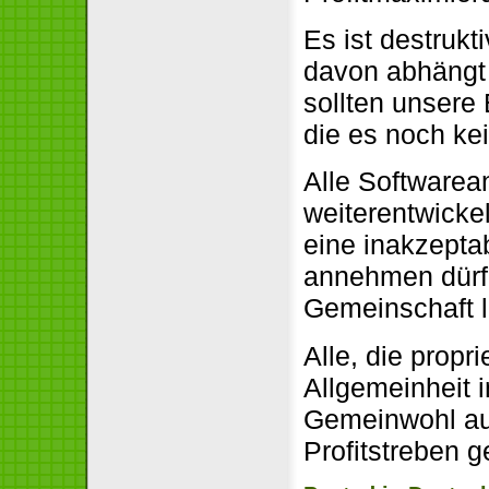
Es ist destrukt
davon abhängt
sollten unsere 
die es noch ke
Alle Softwarean
weiterentwicke
eine inakzeptab
annehmen dürfe
Gemeinschaft l
Alle, die propr
Allgemeinheit 
Gemeinwohl auc
Profitstreben g