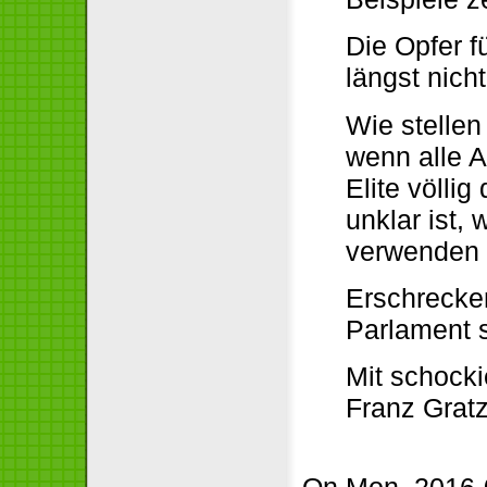
Die Opfer f
längst nich
Wie stellen
wenn alle 
Elite völli
unklar ist,
verwenden
Erschrecken
Parlament 
Mit schocki
Franz Grat
On Mon, 2016-0