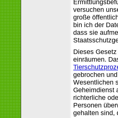
Ermittlungsbef
versuchen unse
große öffentl
bin ich der Da
dass sie aufm
Staatsschutzges
Dieses Gesetz
einräumen. Das 
Tierschutzproz
gebrochen und G
Wesentlichen so
Geheimdienst a
richterliche o
Personen über
gehalten sind,