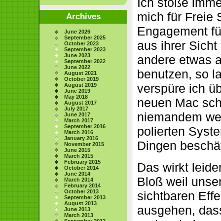
Ich stoße imme
mich für Freie 
Archives
Engagement für
June 2026
September 2025
aus ihrer Sicht
October 2023
September 2023
June 2023
andere etwas a
September 2022
June 2022
benutzen, so l
August 2021
October 2019
verspüre ich ü
August 2019
June 2019
May 2018
neuen Mac sch
August 2017
July 2017
niemandem wen
June 2017
March 2017
September 2016
polierten Syste
March 2016
January 2016
Dingen beschäf
November 2015
June 2015
March 2015
February 2015
Das wirkt leide
October 2014
June 2014
Bloß weil unser
March 2014
February 2014
October 2013
sichtbaren Eff
September 2013
August 2013
ausgehen, dass
June 2013
March 2013
September 2012