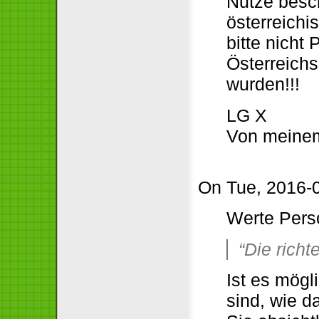
Nutze besc
österreich
bitte nicht 
Österreich
wurden!!!
LG X
Von meine
On Tue, 2016-0
Werte Pers
“Die richt
Ist es mögl
sind, wie d