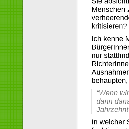
Sie absicht
Menschen z
verheerend
kritisieren?
Ich kenne 
BürgerInnen
nur stattf
RichterInn
Ausnahmen 
behaupten, 
“Wenn wir 
dann dana
Jahrzehnte
In welcher 