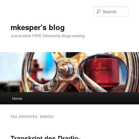
Sear
mkesper's blog
Just another FSFE Fellowship Blogs weblog
Main
Home
Skip
Skip
menu
to
to
TAG ARCHIVES:
DRADIO
primary
secondary
Transkript des Dradio-
content
content