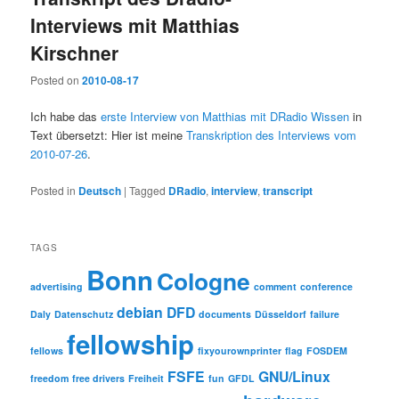
Interviews mit Matthias
Kirschner
Posted on
2010-08-17
Ich habe das
erste Interview von Matthias mit DRadio Wissen
in
Text übersetzt: Hier ist meine
Transkription des Interviews vom
2010-07-26
.
Posted in
Deutsch
|
Tagged
DRadio
,
interview
,
transcript
TAGS
Bonn
Cologne
advertising
comment
conference
debian
DFD
Daly
Datenschutz
documents
Düsseldorf
failure
fellowship
fellows
fixyourownprinter
flag
FOSDEM
FSFE
GNU/Linux
freedom
free drivers
Freiheit
fun
GFDL