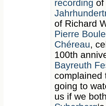
recording
of
Jahrhundert
of Richard 
Pierre Boul
Chéreau
, ce
100th annive
Bayreuth Fes
complained t
going to wa
us if we bot