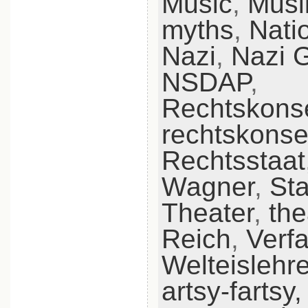
Music
,
Musi
myths
,
Nati
Nazi
,
Nazi 
NSDAP
,
Rechtskons
rechtskonse
Rechtsstaat
Wagner
,
St
Theater
,
the
Reich
,
Verf
Welteislehr
artsy-fartsy