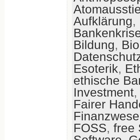
Atomaussti
Aufklärung
,
Bankenkris
Bildung
,
Bio
Datenschut
Esoterik
,
Et
ethische B
Investment
Fairer Hand
Finanzwese
FOSS
,
free
Software
,
G