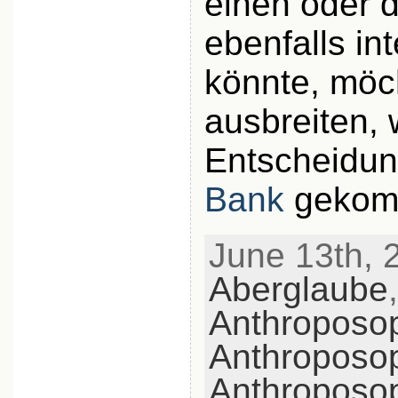
einen oder 
ebenfalls in
könnte, möch
ausbreiten, 
Entscheidun
Bank
gekomm
June 13th, 2
Aberglaube
,
Anthroposo
Anthroposo
Anthroposo