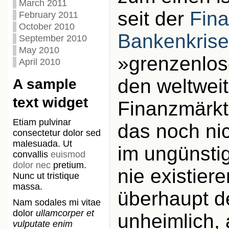
March 2011
seit der
Fina
February 2011
October 2010
Bankenkrise
September 2010
May 2010
»grenzenlos
April 2010
den weltwei
A sample
text widget
Finanzmärkte
Etiam pulvinar
das noch nic
consectetur dolor sed
malesuada. Ut
im ungünstig
convallis
euismod
dolor nec
pretium.
nie existier
Nunc ut tristique
massa.
überhaupt d
Nam sodales mi vitae
dolor
ullamcorper et
unheimlich,
vulputate enim