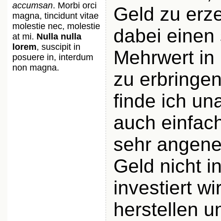
accumsan
. Morbi orci
Geld zu erz
magna, tincidunt vitae
molestie nec, molestie
dabei einen 
at mi.
Nulla nulla
lorem
, suscipit in
Mehrwert in
posuere in, interdum
non magna.
zu erbringe
finde ich u
auch einfac
sehr angen
Geld nicht 
investiert wi
herstellen u