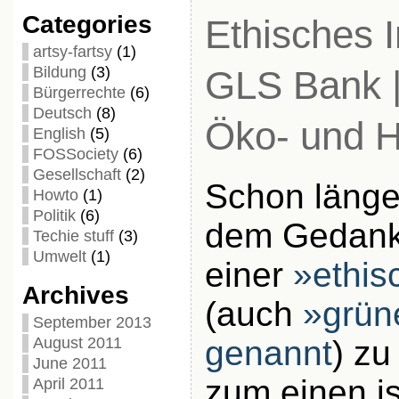
Categories
Ethisches I
artsy-fartsy
(1)
Bildung
(3)
GLS Bank | 
Bürgerrechte
(6)
Deutsch
(8)
Öko- und 
English
(5)
FOSSociety
(6)
Gesellschaft
(2)
Schon länge
Howto
(1)
Politik
(6)
dem Gedanke
Techie stuff
(3)
Umwelt
(1)
einer
»ethis
Archives
(auch
»grün
September 2013
genannt
) z
August 2011
June 2011
zum einen is
April 2011