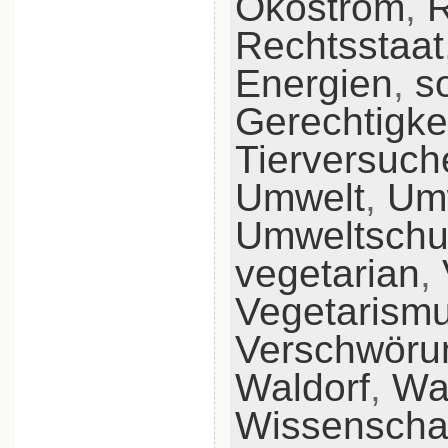
Ökostrom
,
R
Rechtsstaat
Energien
,
s
Gerechtigke
Tierversuch
Umwelt
,
Um
Umweltschu
vegetarian
,
Vegetarism
Verschwöru
Waldorf
,
Wa
Wissenscha