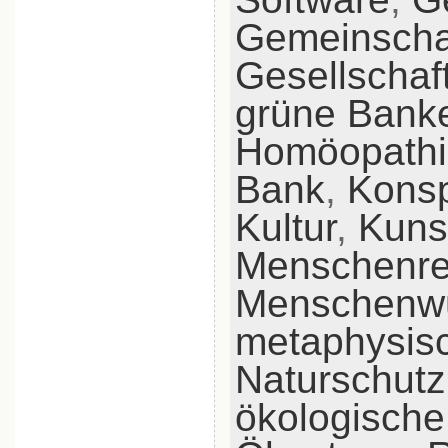
Gemeinscha
Gesellschaf
grüne Bank
Homöopathi
Bank
,
Konsp
Kultur
,
Kuns
Menschenre
Menschenw
metaphysis
Naturschutz
ökologische