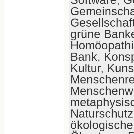
Gemeinscha
Gesellschaf
grüne Bank
Homöopathi
Bank
,
Konsp
Kultur
,
Kuns
Menschenre
Menschenw
metaphysis
Naturschutz
ökologische