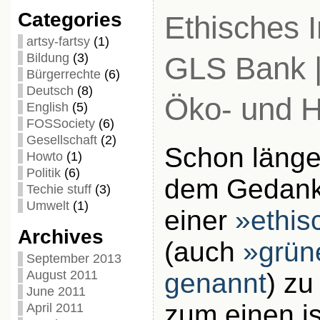
Categories
Ethisches I
artsy-fartsy
(1)
Bildung
(3)
GLS Bank | 
Bürgerrechte
(6)
Deutsch
(8)
Öko- und 
English
(5)
FOSSociety
(6)
Gesellschaft
(2)
Schon länge
Howto
(1)
Politik
(6)
dem Gedanke
Techie stuff
(3)
Umwelt
(1)
einer
»ethis
Archives
(auch
»grün
September 2013
genannt
) z
August 2011
June 2011
zum einen is
April 2011