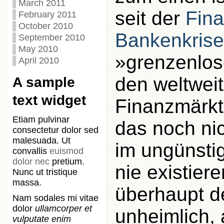
March 2011
seit der
Fina
February 2011
October 2010
Bankenkrise
September 2010
May 2010
»grenzenlos
April 2010
den weltwei
A sample
text widget
Finanzmärkte
Etiam pulvinar
das noch nic
consectetur dolor sed
malesuada. Ut
im ungünstig
convallis
euismod
dolor nec
pretium.
nie existier
Nunc ut tristique
massa.
überhaupt d
Nam sodales mi vitae
dolor
ullamcorper et
unheimlich,
vulputate enim