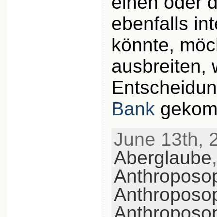
einen oder 
ebenfalls in
könnte, möch
ausbreiten, 
Entscheidun
Bank
gekomm
June 13th, 2
Aberglaube
,
Anthroposo
Anthroposo
Anthroposo