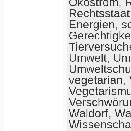
Ökostrom
,
R
Rechtsstaat
Energien
,
s
Gerechtigke
Tierversuch
Umwelt
,
Um
Umweltschu
vegetarian
,
Vegetarism
Verschwöru
Waldorf
,
Wa
Wissenscha