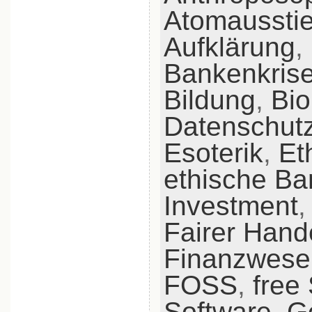
Atomaussti
Aufklärung
,
Bankenkris
Bildung
,
Bio
Datenschut
Esoterik
,
Et
ethische B
Investment
Fairer Hand
Finanzwese
FOSS
,
free
Software
,
G