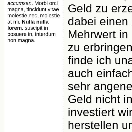
accumsan
. Morbi orci
Geld zu erz
magna, tincidunt vitae
molestie nec, molestie
dabei einen 
at mi.
Nulla nulla
lorem
, suscipit in
Mehrwert in
posuere in, interdum
non magna.
zu erbringe
finde ich u
auch einfac
sehr angen
Geld nicht 
investiert wi
herstellen u