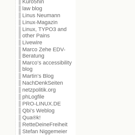
Kuro5hin
law blog
Linus Neumann
Linux-Magazin
Linux, TYPO3 and
other Pains
Livewire
Marco Zehe EDV-
Beratung
Marco’s accessibility
blog
Martin’s Blog
NachDenkSeiten
netzpolitik.org
phLogfile
PRO-LINUX.DE
Qbi’s Weblog
Qua®k!
RetteDeineFreiheit
Stefan Niggemeier