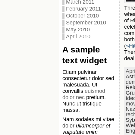
March 2011
Thre
February 2011
whe
October 2010
of R
September 2010
cele
May 2010
comp
April 2010
bot
(
»Hi
A sample
Then
deal
text widget
Apr
Etiam pulvinar
Äst
consectetur dolor sed
dem
malesuada. Ut
Rei
convallis
euismod
Gru
dolor nec
pretium.
Ide
Nunc ut tristique
mov
Naz
massa.
rec
Nam sodales mi vitae
Syb
Wel
dolor
ullamcorper et
Eng
vulputate enim