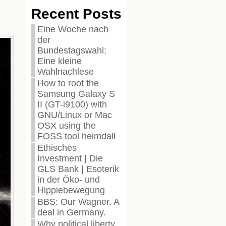
Recent Posts
Eine Woche nach
der
Bundestagswahl:
Eine kleine
Wahlnachlese
How to root the
Samsung Galaxy S
II (GT-i9100) with
GNU/Linux or Mac
OSX using the
FOSS tool heimdall
Ethisches
Investment | Die
GLS Bank | Esoterik
in der Öko- und
Hippiebewegung
BBS: Our Wagner. A
deal in Germany.
Why political liberty