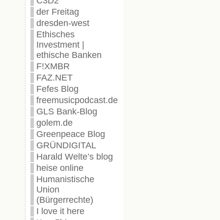
C3D2
der Freitag
dresden-west
Ethisches
Investment |
ethische Banken
F!XMBR
FAZ.NET
Fefes Blog
freemusicpodcast.de
GLS Bank-Blog
golem.de
Greenpeace Blog
GRÜNDIGITAL
Harald Welte’s blog
heise online
Humanistische
Union
(Bürgerrechte)
I love it here