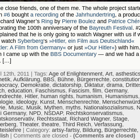
e close friends, one of them me. The whole project start
n
#6
bought
a recording
of the
Jahrhundertring
, a produc
ichard Wagner’s
Ring
by
Pierre Boulez
and
Patrice Ché
brating the 100th anniversary of the
Bayreuth Festival
. #
lained that he is only going to watch Wagner with us if 
h watch
Syberberg
‘s
»Hitler, ein Film aus Deutschland«
tler: A Film from Germany«
or just
»Our Hitler«
) with him
 I came up with the
BBS Documentary
— and we had a
. […]
il 12th, 2011 | Tags:
Age of Enlightenment
,
Art
,
asthestic
hetik
,
Aufklärung
,
BBS
,
Bühne
,
Bürgerrechte
,
constitutio
ocracy
,
Demokratie
,
dictatorship
,
Diktatur
,
drama
,
Dritte
ch
,
education
,
Faschismus
,
Fascism
,
film
,
Germany
,
ndrechte
,
Hitler
,
human rights
,
humanism
,
Humanismus
,
ologie
,
ideology
,
Kunst
,
Menschenrechte
,
Menschenwür
ie
,
Music
,
Musik
,
Mythen
,
myths
,
Nationalsozialismus
,
N
i Germany
,
NPD
,
NSDAP
,
Rechtskonservatismus
,
htskonservativ
,
Rechtsstaat
,
Richard Wagner
,
Stage
,
erberg
,
Theater
,
theatre
,
Third Reich
,
Verfassung
,
teislehre
| Category:
artsy-fartsy,
Bildung,
Bürgerrechte,
lish
|
Comments are closed
-
(Comments are closed)