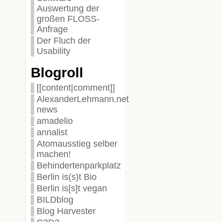
Auswertung der
großen FLOSS-
Anfrage
Der Fluch der
Usability
Blogroll
[[content|comment]]
AlexanderLehmann.net
news
amadelio
annalist
Atomausstieg selber
machen!
Behindertenparkplatz
Berlin is(s)t Bio
Berlin is[s]t vegan
BILDblog
Blog Harvester