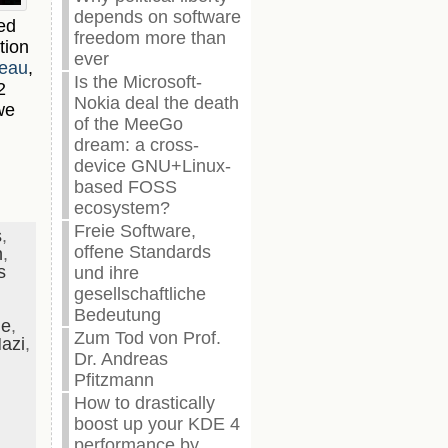
depends on software
ed
freedom more than
tion
ever
reau
,
Is the Microsoft-
2
Nokia deal the death
we
of the MeeGo
dream: a cross-
.
device GNU+Linux-
based FOSS
ecosystem?
Freie Software,
s
,
offene Standards
n
,
s
und ihre
gesellschaftliche
Bedeutung
de
,
Zum Tod von Prof.
azi
,
Dr. Andreas
Pfitzmann
How to drastically
boost up your KDE 4
performance by