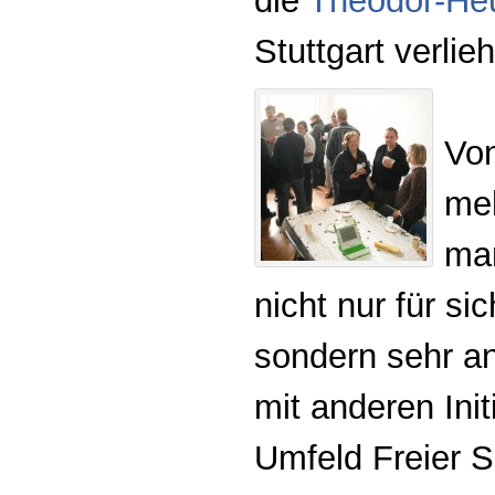
die
Theodor-Heu
Stuttgart verlie
Vo
meh
man
nicht nur für sic
sondern sehr an
mit anderen Ini
Umfeld Freier S