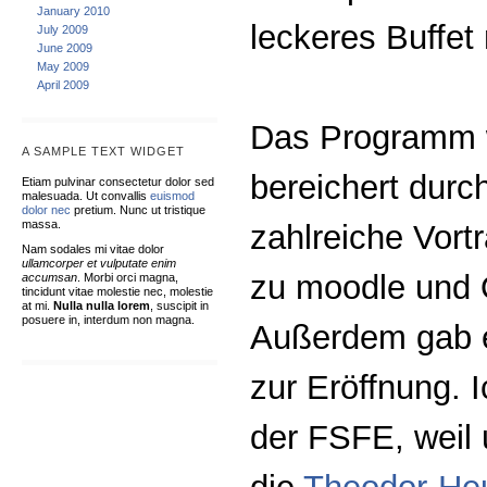
January 2010
leckeres Buffet
July 2009
June 2009
May 2009
April 2009
Das Programm 
A SAMPLE TEXT WIDGET
bereichert durc
Etiam pulvinar consectetur dolor sed
malesuada. Ut convallis
euismod
dolor nec
pretium. Nunc ut tristique
massa.
zahlreiche Vortr
Nam sodales mi vitae dolor
ullamcorper et vulputate enim
zu moodle und 
accumsan
. Morbi orci magna,
tincidunt vitae molestie nec, molestie
at mi.
Nulla nulla lorem
, suscipit in
posuere in, interdum non magna.
Außerdem gab e
zur Eröffnung. 
der FSFE, weil