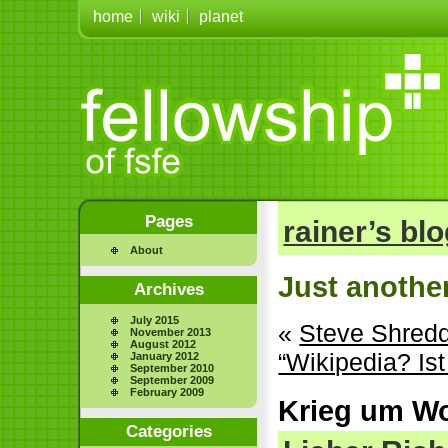
home
wiki
planet
Pages
rainer’s bl
About
Just anothe
Archives
July 2015
«
Steve Shred
November 2013
August 2012
“Wikipedia? Ist
January 2012
September 2010
September 2009
February 2009
Krieg um Wo
Categories