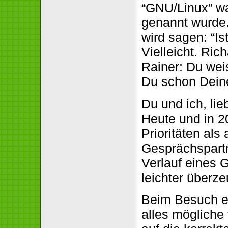
“GNU/Linux” wa
genannt wurde.
wird sagen: “Is
Vielleicht. Ric
Rainer: Du weis
Du schon Dei
Du und ich, li
Heute und in 2
Prioritäten als
Gesprächspartn
Verlauf eines 
leichter überz
Beim Besuch ei
alles mögliche