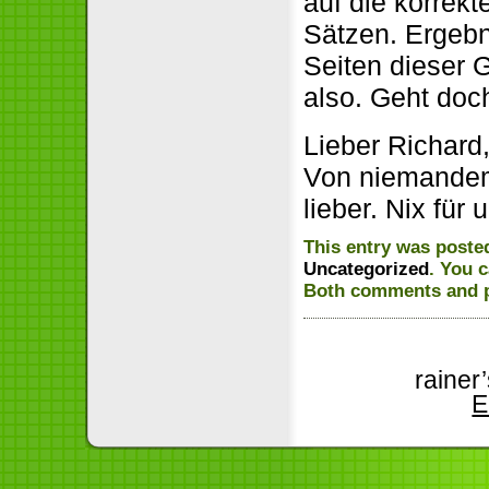
auf die korrekt
Sätzen. Ergeb
Seiten dieser G
also. Geht doc
Lieber Richard
Von niemandem.
lieber. Nix für 
This entry was posted
Uncategorized
. You 
Both comments and pi
rainer
E