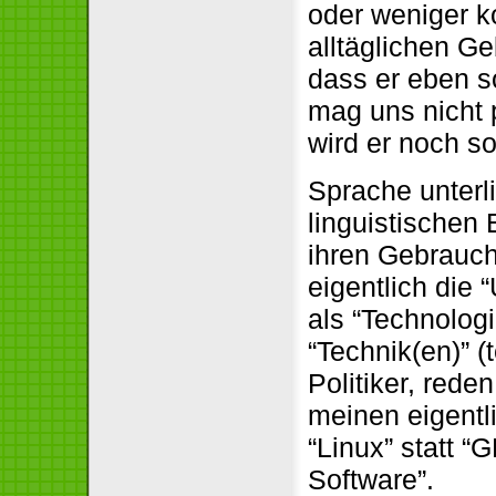
oder weniger k
alltäglichen G
dass er eben s
mag uns nicht p
wird er noch s
Sprache unterl
linguistischen 
ihren Gebrauch
eigentlich die 
als “Technolog
“Technik(en)” (
Politiker, rede
meinen eigentl
“Linux” statt “
Software”.