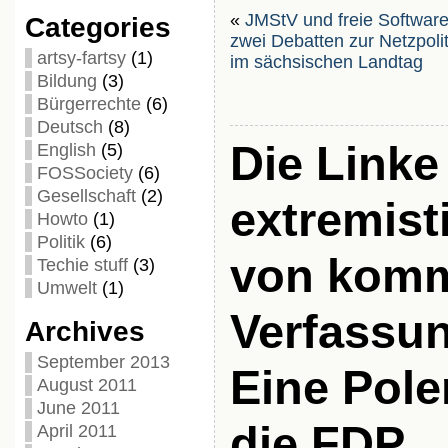
«
JMStV und freie Softwar
Categories
zwei Debatten zur Netzpolit
artsy-fartsy
(1)
im sächsischen Landtag
Bildung
(3)
Bürgerrechte
(6)
Deutsch
(8)
Die Linke
English
(5)
FOSSociety
(6)
Gesellschaft
(2)
extremist
Howto
(1)
Politik
(6)
von komm
Techie stuff
(3)
Umwelt
(1)
Verfassu
Archives
September 2013
Eine Pol
August 2011
June 2011
die FDP
April 2011