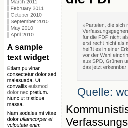
March 2011
February 2011
October 2010
September 2010
»Parteien, die sich
May 2010
Verfassungsgegner
April 2010
für die FDP nicht a
erst recht nicht als
A sample
heißt es in einer E
vor der Wahl eindri
text widget
aus SPD, Grünen un
das jetzt erkennba
Etiam pulvinar
consectetur dolor sed
malesuada. Ut
convallis
euismod
Quelle: w
dolor nec
pretium.
Nunc ut tristique
massa.
Kommunisti
Nam sodales mi vitae
Verfassungs
dolor
ullamcorper et
vulputate enim