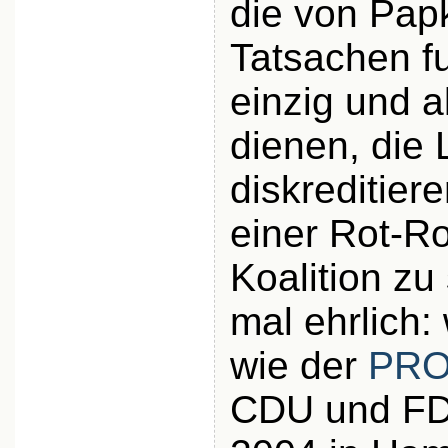
die von Papk
Tatsachen f
einzig und a
dienen, die 
diskreditier
einer Rot-R
Koalition z
mal ehrlich:
wie der
PR
CDU und FD