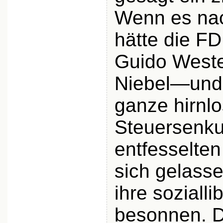
Wenn es nac
hätte die F
Guido Weste
Niebel—und 
ganze hirnl
Steuersenk
entfesselte
sich gelasse
ihre soziall
besonnen. 