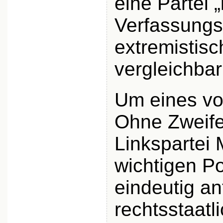
eine Partei
Verfassungs
extremistisc
vergleichba
Um eines vor
Ohne Zweifel
Linkspartei
wichtigen Po
eindeutig ant
rechtsstaatl