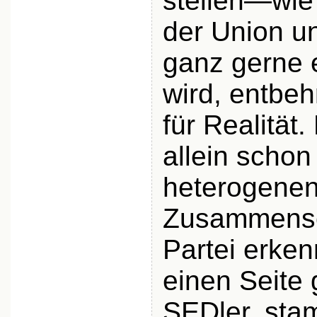
stellen—wie
der Union u
ganz gerne 
wird, entbeh
für Realität
allein schon
heterogene
Zusammense
Partei erken
einen Seite g
SEDler, sta