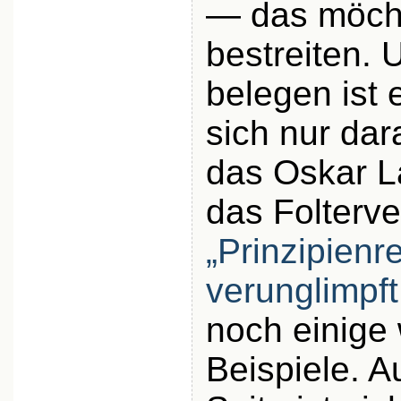
— das möcht
bestreiten.
belegen ist 
sich nur dar
das Oskar La
das Folterv
„Prinzipienre
verunglimpft
noch einige 
Beispiele. A