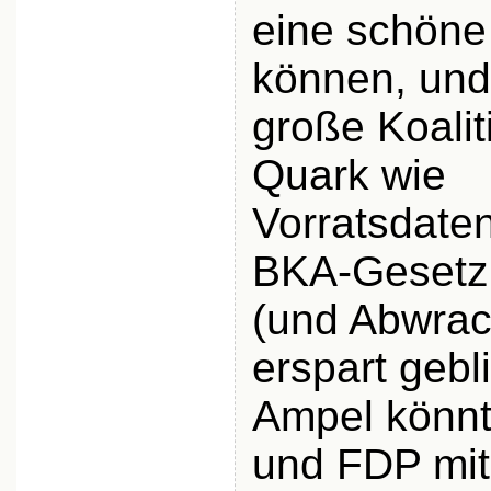
eine schön
können, und
große Koali
Quark wie
Vorratsdate
BKA-Gesetz
(und Abwra
erspart gebl
Ampel könnt
und FDP mi