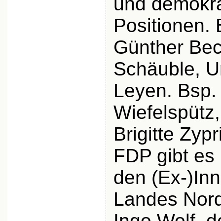
und demokra
Positionen. 
Günther Bec
Schäuble, U
Leyen. Bsp.
Wiefelspütz,
Brigitte Zypr
FDP gibt es
den (Ex-)In
Landes Nord
Ingo Wolf, d