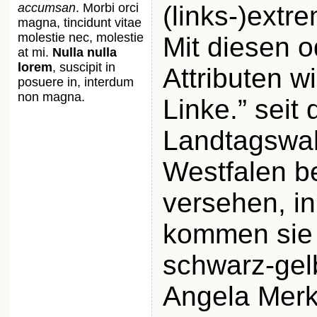
accumsan
. Morbi orci
(links-)extre
magna, tincidunt vitae
molestie nec, molestie
Mit diesen o
at mi.
Nulla nulla
lorem
, suscipit in
Attributen wi
posuere in, interdum
non magna.
Linke.” seit 
Landtagswah
Westfalen b
versehen, in
kommen sie
schwarz-gel
Angela Mer