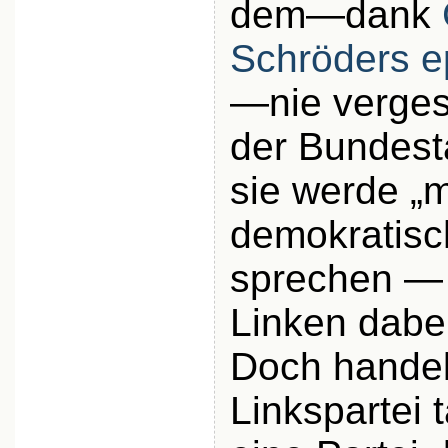
dem—dank
Schröders ep
—nie verge
der Bundest
sie werde „m
demokratisc
sprechen — 
Linken dabei
Doch handelt
Linkspartei 