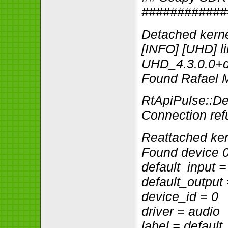
############
Detached kerne
[INFO] [UHD] l
UHD_4.3.0.0+
Found Rafael 
RtApiPulse::De
Connection re
Reattached ker
Found device 
default_input =
default_output
device_id = 0
driver = audio
label = default