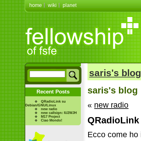
home
wiki
planet
saris's blo
saris's blog
Recent Posts
QRadioLink su
«
new radio
Debian/GNU/Linux
new radio
new callsign: IU2WJH
M17 Project
QRadioLink
Ciao Mondo!
Ecco come ho 