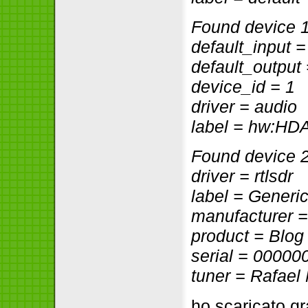
Found device 
default_input =
default_output
device_id = 1
driver = audio
label = hw:HDA
Found device 
driver = rtlsdr
label = Gener
manufacturer
product = Blog
serial = 00000
tuner = Rafael
ho scaricato q