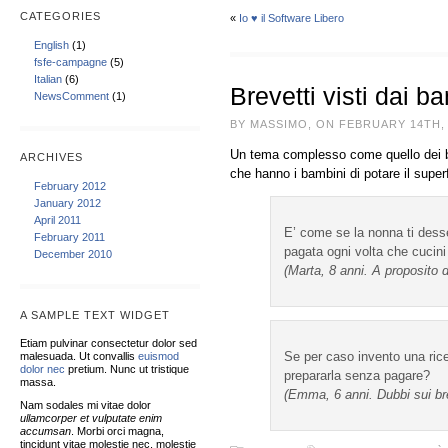
CATEGORIES
«
Io ♥ il Software Libero
English
(1)
fsfe-campagne
(5)
Italian
(6)
Brevetti visti dai b
NewsComment
(1)
BY MASSIMO, ON FEBRUARY 14TH, 
Un tema complesso come quello dei br
ARCHIVES
che hanno i bambini di potare il super
February 2012
January 2012
April 2011
E’ come se la nonna ti dess
February 2011
pagata ogni volta che cucini 
December 2010
(Marta, 8 anni. A proposito d
A SAMPLE TEXT WIDGET
Etiam pulvinar consectetur dolor sed
Se per caso invento una rice
malesuada. Ut convallis
euismod
dolor nec
pretium. Nunc ut tristique
prepararla senza pagare?
massa.
(Emma, 6 anni. Dubbi sui bre
Nam sodales mi vitae dolor
ullamcorper et vulputate enim
accumsan
. Morbi orci magna,
tincidunt vitae molestie nec, molestie