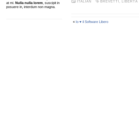
ITALIAN
BREVETTI
,
LIBERTÀ
at mi.
Nulla nulla lorem
, suscipit in
posuere in, interdum non magna.
«
Io ♥ il Software Libero