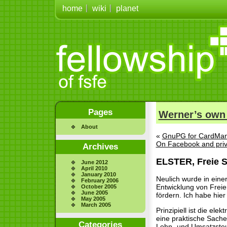
home
wiki
planet
Pages
Werner’s own
About
«
GnuPG for CardMa
On Facebook and pri
Archives
ELSTER, Freie 
June 2012
April 2010
January 2010
Neulich wurde in einer
February 2006
Entwicklung von Frei
October 2005
June 2005
fördern. Ich habe hie
May 2005
March 2005
Prinzipiell ist die el
eine praktische Sache
Categories
Lohn- und Umsatzsteue