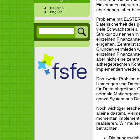
Einkommenssteuererkl
Deutsch
übertrieben, aber bitt
English
Probleme mit ELSTER 
Datensicherheit des g
viele Schwachstellen. 
Struktur zu nennen in
einzelnen Finanzämter
eingehen. Zentralistis
Gründen vermieden we
einzelnen Finanzämte
aber nicht eine zentr
althergebrachten Kont
implementiert werden
Das zweite Problem er
Unmengen von Daten a
für Dritte abgreifbar.
normale Mafiaorganisat
ganze System aus Dat
Noch wichtiger ersche
alleine dasteht. Vielme
momentan implementie
realisieren. Wir müß
betrachten:
Die bundeseinhe