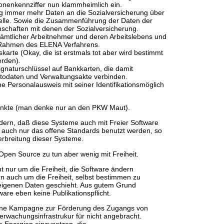
onenkennziffer nun klammheimlich ein.
ng immer mehr Daten an die Sozialversicherung über
telle. Sowie die Zusammenführung der Daten der
schaften mit denen der Sozialversicherung.
ämtlicher Arbeitnehmer und deren Arbeitslebens und
 Rahmen des ELENA Verfahrens.
karte (Okay, die ist erstmals tot aber wird bestimmt
erden).
ignaturschlüssel auf Bankkarten, die damit
ntodaten und Verwaltungsakte verbinden.
he Personalausweis mit seiner Identifikationsmöglich
Punkte (man denke nur an den PKW Maut).
dern, daß diese Systeme auch mit Freier Software
 auch nur das offene Standards benutzt werden, so
Verbreitung dieser Systeme.
 Open Source zu tun aber wenig mit Freiheit.
t nur um die Freiheit, die Software ändern
n auch um die Freiheit, selbst bestimmen zu
eigenen Daten geschieht. Aus gutem Grund
tware eben keine Publikationspflicht.
eine Kampagne zur Förderung des Zugangs von
erwachungsinfrastrukur für nicht angebracht.