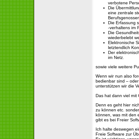
verbotene Pers
Die Übermittlu
eine zentrale s
Berufsgenossen
Die Erfassung s
-verhaltens im
Die Gesundheits
wiederbelebt w
Elektronische S
letztendlich Ko
Der elektronisc
im Netz.
sowie viele weitere 
Wenn wir nun also for
bedienbar sind – oder
unterstützen wir die 
Das hat dann viel mit
Denn es geht hier nich
zu können etc. sonder
können, was mit den 
gibt es bei Freier Sof
Ich halte deswegen 
Freie Software zur Üb