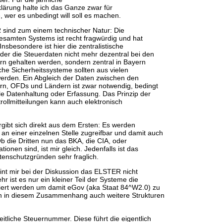
ärung halte ich das Ganze zwar für
e, wer es unbedingt will soll es machen.
sind zum einem technischer Natur: Die
esamten Systems ist recht fragwürdig und hat
Insbesondere ist hier die zentralistische
 der die Steuerdaten nicht mehr dezentral bei den
n gehalten werden, sondern zentral in Bayern
che Sicherheitssysteme sollten aus vielen
rden. Ein Abgleich der Daten zwischen den
rn, OFDs und Ländern ist zwar notwendig, bedingt
ale Datenhaltung oder Erfassung. Das Prinzip der
rollmitteilungen kann auch elektronisch
.
gibt sich direkt aus dem Ersten: Es werden
n einer einzelnen Stelle zugreifbar und damit auch
 Ob die Dritten nun das BKA, die CIA, oder
ionen sind, ist mir gleich. Jedenfalls ist das
enschutzgründen sehr fraglich.
int mir bei der Diskussion das ELSTER nicht
hr ist es nur ein kleiner Teil der Systeme die
rt werden um damit eGov (aka Staat 84^W2.0) zu
en in diesem Zusammenhang auch weitere Strukturen
itliche Steuernummer. Diese führt die eigentlich